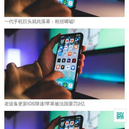
一代手机巨头就此落幕：粉丝唏嘘!
老设备更新iOS降速!苹果被法国重罚2亿